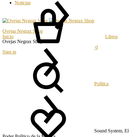
Noticias
Ovejas Negrax Shop
Inicio
Libros
Ovejas Negrax Shop
0
Sign in
Política
Sound System, El
Poder Político de la Música