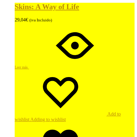
Skins: A Way of Life
29,04
€
(iva Incluido)
Leer más
Add to
wishlist
Adding to wishlist