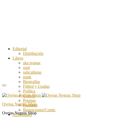
Editorial
Distribución
Libros
ska reggae
soul
subculturas
punk
Biografías
Fútbol y Gradas
Política
Cultura
Poemas
Ovejas Negrax Shop
Fanzines
Ilustraciones/Comic
Ovejas Negrax Shop
Actividades