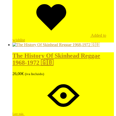
Added to
wishlist
The History Of Skinhead Reggae
1968-1972 🇬🇧
26,00
€
(iva Incluido)
Leer más