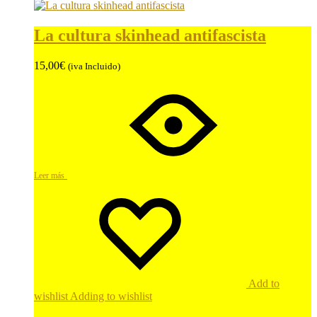
La cultura skinhead antifascista
15,00
€
(iva Incluido)
Leer más
Add to
wishlist
Adding to wishlist