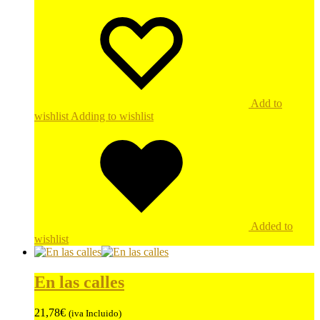
Add to
wishlist
Adding to wishlist
Added to
wishlist
En las calles
21,78
€
(iva Incluido)