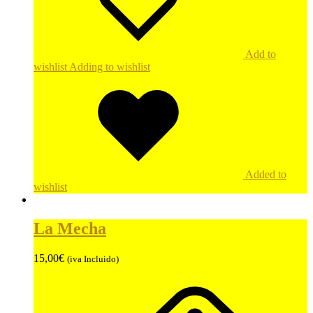
Add to
wishlist
Adding to wishlist
Added to
wishlist
La Mecha
15,00
€
(iva Incluido)