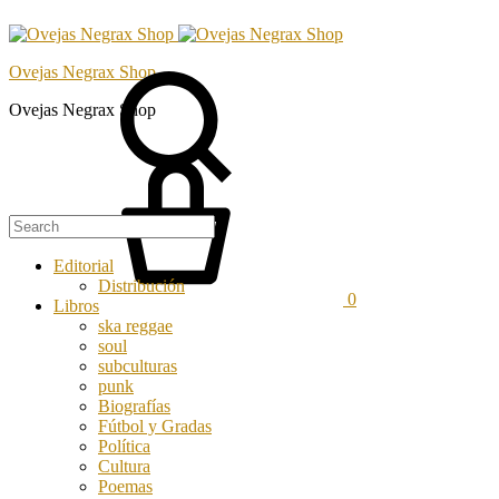
Ovejas Negrax Shop
Ovejas Negrax Shop
Editorial
Distribución
0
Libros
ska reggae
soul
subculturas
punk
Biografías
Fútbol y Gradas
Política
Cultura
Poemas