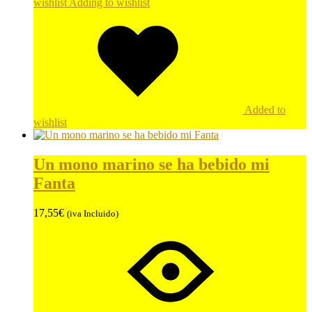
wishlist
Adding to wishlist
Added to
wishlist
Un mono marino se ha bebido mi
Fanta
17,55
€
(iva Incluido)