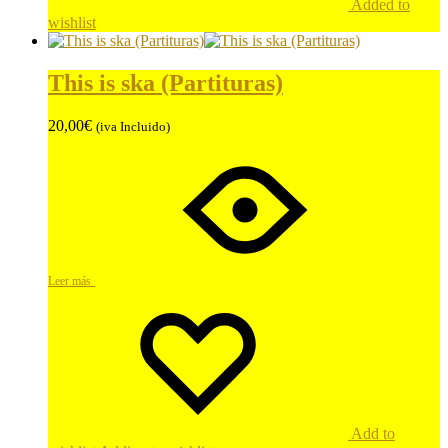
Added to
wishlist
This is ska (Partituras)
20,00
€
(iva Incluido)
Leer más
Add to