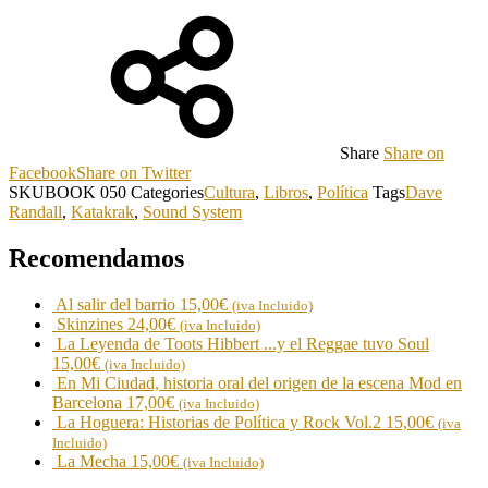
Share
Share on
Facebook
Share on Twitter
SKU
BOOK 050
Categories
Cultura
,
Libros
,
Política
Tags
Dave
Randall
,
Katakrak
,
Sound System
Recomendamos
Al salir del barrio
15,00
€
(iva Incluido)
Skinzines
24,00
€
(iva Incluido)
La Leyenda de Toots Hibbert ...y el Reggae tuvo Soul
15,00
€
(iva Incluido)
En Mi Ciudad, historia oral del origen de la escena Mod en
Barcelona
17,00
€
(iva Incluido)
La Hoguera: Historias de Política y Rock Vol.2
15,00
€
(iva
Incluido)
La Mecha
15,00
€
(iva Incluido)