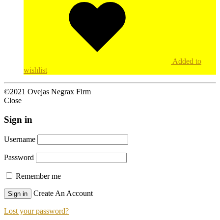
Added to
wishlist
©2021 Ovejas Negrax Firm
Close
Sign in
Username
Password
Remember me
Create An Account
Sign in
Lost your password?