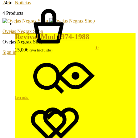
2
4
6
Noticias
4 Products
Ovejas Negrax Shop
Revival Mod 1974-1988
Ovejas Negrax Shop
0
15,00
€
(iva Incluido)
Sign in
Leer más